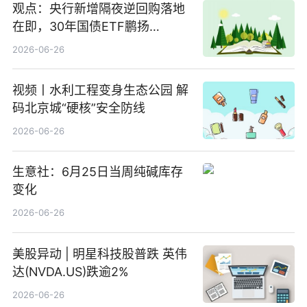
观点：央行新增隔夜逆回购落地
在即，30年国债ETF鹏扬
(511090) 盘中小幅上涨
2026-06-26
视频丨水利工程变身生态公园 解
码北京城“硬核”安全防线
2026-06-26
生意社：6月25日当周纯碱库存
变化
2026-06-26
美股异动 | 明星科技股普跌 英伟
达(NVDA.US)跌逾2%
2026-06-26