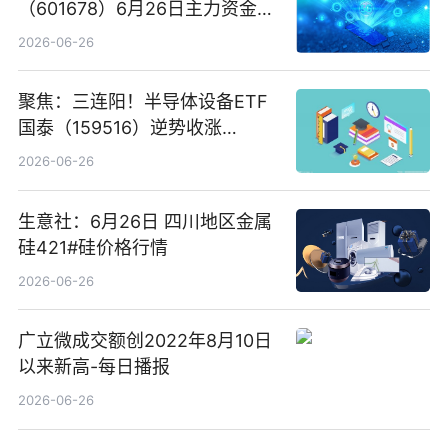
（601678）6月26日主力资金净
卖出5964.34万元
2026-06-26
聚焦：三连阳！半导体设备ETF
国泰（159516）逆势收涨
3.5%，近10日累计净流入超65
2026-06-26
亿元
生意社：6月26日 四川地区金属
硅421#硅价格行情
2026-06-26
广立微成交额创2022年8月10日
以来新高-每日播报
2026-06-26