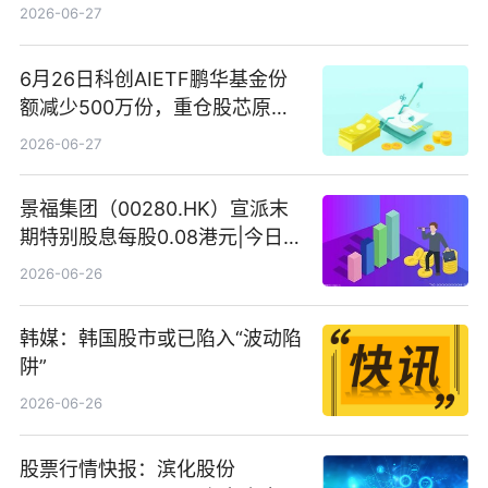
2026-06-27
6月26日科创AIETF鹏华基金份
额减少500万份，重仓股芯原股
份、寒武纪、澜起科技 观速讯
2026-06-27
景福集团（00280.HK）宣派末
期特别股息每股0.08港元|今日快
看
2026-06-26
韩媒：韩国股市或已陷入“波动陷
阱”
2026-06-26
股票行情快报：滨化股份