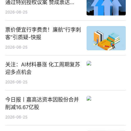
通过特别授权议案 赞成票达
100%_新动态
2026-06-25
票价便宜行李费贵！廉航“行李刺
客”引质疑-快报
2026-06-25
关注：AI材料暴涨 化工周期复苏
迎多点机会
2026-06-25
今日报丨嘉高达资本因股份合并
削减16.67亿股
2026-06-25