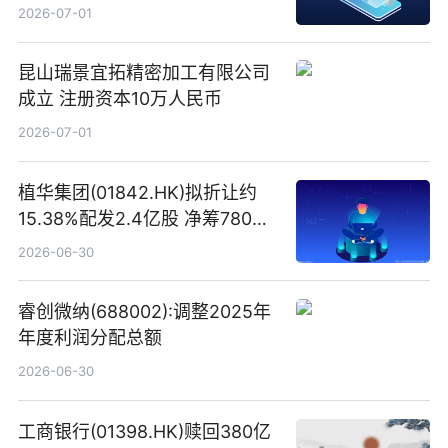
易盛、中际旭创、立讯精密
2026-07-01
昆山瑞景宜拓精密加工有限公司
成立 注册资本10万人民币
2026-07-01
植华集团(01842.HK)拟折让约
15.38%配发2.4亿股 净筹780万
港元
2026-06-30
睿创微纳(688002):调整2025年
年度利润分配总额
2026-06-30
工商银行(01398.HK)赎回380亿