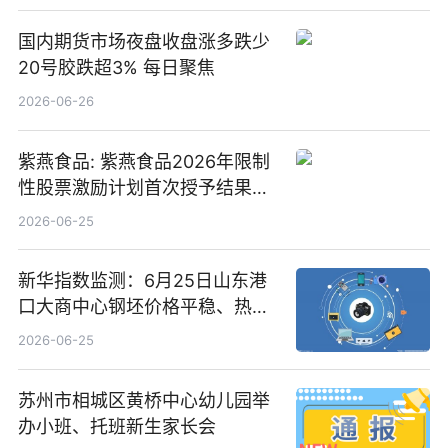
国内期货市场夜盘收盘涨多跌少
20号胶跌超3% 每日聚焦
2026-06-26
紫燕食品: 紫燕食品2026年限制
性股票激励计划首次授予结果公
告-微资讯
2026-06-25
新华指数监测：6月25日山东港
口大商中心钢坯价格平稳、热轧
C料价格微幅下跌
2026-06-25
苏州市相城区黄桥中心幼儿园举
办小班、托班新生家长会