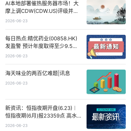
AI本地部署催热服务器市场！大
摩上调CDW(CDW.US)评级并看
高IBM(IBM.US)戴尔(DELL.US)
2026-06-23
目标价
每日热点:精优药业(00858.HK)
发盈警 预计年度取得至少9.5亿
港元的亏损 同比盈转亏
2026-06-23
海天味业的两百亿难题|讯息
2026-06-23
新资讯：恒指夜期开盘(6.23)︱
恒指夜期(6月)报23359点 高水
23点
2026-06-23