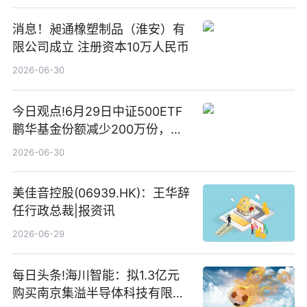
消息！昶通橡塑制品（淮安）有
限公司成立 注册资本10万人民币
2026-06-30
今日观点!6月29日中证500ETF
鹏华基金份额减少200万份，重
仓股亨通光电、赤峰黄金、佰维
2026-06-30
存储
美佳音控股(06939.HK)：王华辞
任行政总裁|报资讯
2026-06-29
每日头条!海川智能：拟1.3亿元
购买南京集溢半导体科技有限公