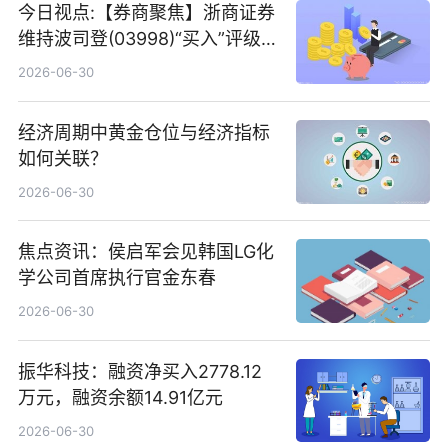
今日视点:【券商聚焦】浙商证券
维持波司登(03998)“买入”评级
指其业绩高质量稳增长
2026-06-30
经济周期中黄金仓位与经济指标
如何关联？
2026-06-30
焦点资讯：侯启军会见韩国LG化
学公司首席执行官金东春
2026-06-30
振华科技：融资净买入2778.12
万元，融资余额14.91亿元
2026-06-30