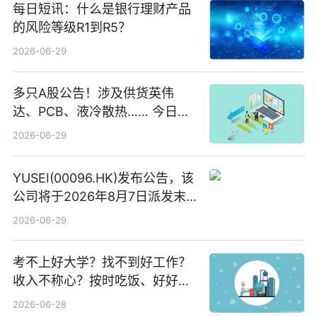
每日短讯：什么是银行理财产品
的风险等级R1到R5？
2026-06-29
多只A股公告！涉及供货英伟
达、PCB、液冷散热…… 今日快
讯
2026-06-29
YUSEI(00096.HK)发布公告，该
公司将于2026年8月7日派发末
期股息每股人民币0.013元 每日
2026-06-29
焦点
考不上好大学？找不到好工作？
收入不称心？按时吃饭、好好睡
觉
2026-06-28