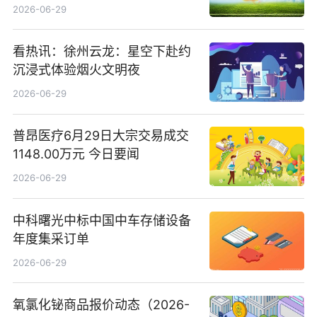
司15.3%股权
2026-06-29
看热讯：徐州云龙：星空下赴约
沉浸式体验烟火文明夜
2026-06-29
普昂医疗6月29日大宗交易成交
1148.00万元 今日要闻
2026-06-29
中科曙光中标中国中车存储设备
年度集采订单
2026-06-29
氧氯化铋商品报价动态（2026-