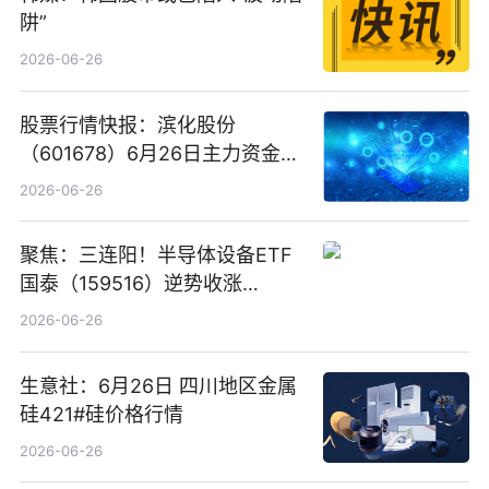
阱”
2026-06-26
股票行情快报：滨化股份
（601678）6月26日主力资金净
卖出5964.34万元
2026-06-26
聚焦：三连阳！半导体设备ETF
国泰（159516）逆势收涨
3.5%，近10日累计净流入超65
2026-06-26
亿元
生意社：6月26日 四川地区金属
硅421#硅价格行情
2026-06-26