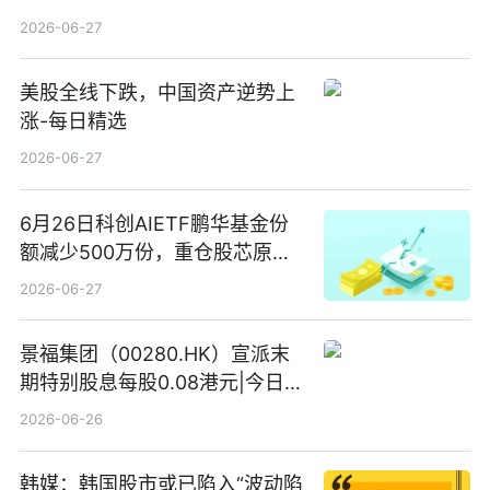
2026-06-27
美股全线下跌，中国资产逆势上
涨-每日精选
2026-06-27
6月26日科创AIETF鹏华基金份
额减少500万份，重仓股芯原股
份、寒武纪、澜起科技 观速讯
2026-06-27
景福集团（00280.HK）宣派末
期特别股息每股0.08港元|今日快
看
2026-06-26
韩媒：韩国股市或已陷入“波动陷