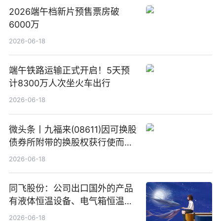
2026端午档新片预售票房破
6000万
2026-06-18
端午铁路运输正式开启！5天预
计8300万人次坐火车出行
2026-06-18
微头条丨九福来(08611)因可换股
债券所附带的换股权获行使而发
行5200万股
2026-06-18
同飞股份：公司出口国外的产品
有液体恒温设备、电气箱恒温装
置、纯水冷却单元和特种换热器
2026-06-18