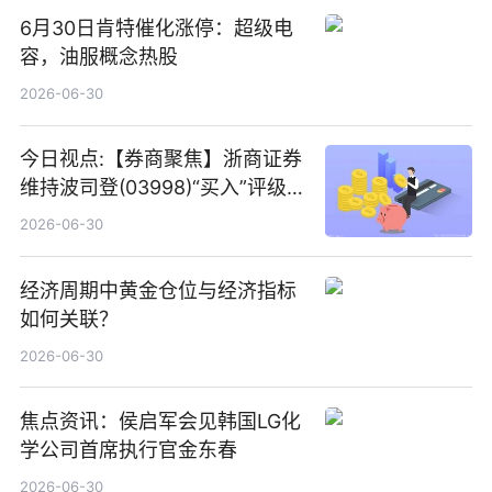
6月30日肯特催化涨停：超级电
容，油服概念热股
2026-06-30
今日视点:【券商聚焦】浙商证券
维持波司登(03998)“买入”评级
指其业绩高质量稳增长
2026-06-30
经济周期中黄金仓位与经济指标
如何关联？
2026-06-30
焦点资讯：侯启军会见韩国LG化
学公司首席执行官金东春
2026-06-30