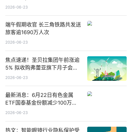
2026-06-23
端午假期收官 长三角铁路共发送
旅客逾1690万人次
2026-06-23
焦点速递！圣贝拉集团午前涨逾
5% 拟收购弗蕾亚旗下月子会所
业务少数股权
2026-06-23
最新消息：6月22日有色金属
ETF国泰基金份额减少100万
份，重仓股紫金矿业、洛阳钼
2026-06-23
业、北方稀土
热文：智能眼镜行业隐私保护受