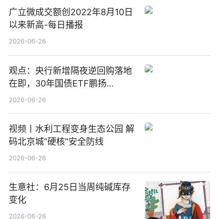
广立微成交额创2022年8月10日
以来新高-每日播报
2026-06-26
观点：央行新增隔夜逆回购落地
在即，30年国债ETF鹏扬
(511090) 盘中小幅上涨
2026-06-26
视频丨水利工程变身生态公园 解
码北京城“硬核”安全防线
2026-06-26
生意社：6月25日当周纯碱库存
变化
2026-06-26