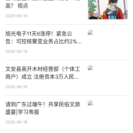
高？ 视点
2026-06-19
旭光电子11天6涨停！紧急公
告：可控核聚变业务占比约2%！
前沿热点
2026-06-19
文安县英开木材经营部（个体工
商户）成立 注册资本3万人民币
新要闻
2026-06-19
请到广东过端午！共享民俗文旅
盛宴|学习粤报
2026-06-18