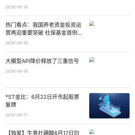
1000万港元
2026-06-18
热门看点：我国养老资金投资运
营再迎重要突破 社保基金首例期
货账户完成开立
2026-06-18
大模型API降价释放了三重信号
2026-06-18
*ST金比：6月22日开市起股票
复牌
2026-06-17
【独家】生意社硼酸6月17日均