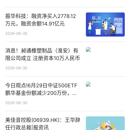
振华科技：融资净买入2778.12
万元，融资余额14.91亿元
2026-06-30
消息！昶通橡塑制品（淮安）有
限公司成立 注册资本10万人民币
2026-06-30
今日观点!6月29日中证500ETF
鹏华基金份额减少200万份，重
仓股亨通光电、赤峰黄金、佰维
2026-06-30
存储
美佳音控股(06939.HK)：王华辞
任行政总裁|报资讯