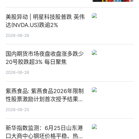
美股异动 | 明星科技股普跌 英伟
达(NVDA.US)跌逾2%
2026-06-26
国内期货市场夜盘收盘涨多跌少
20号胶跌超3% 每日聚焦
2026-06-26
紫燕食品: 紫燕食品2026年限制
性股票激励计划首次授予结果公
告-微资讯
2026-06-25
新华指数监测：6月25日山东港
口大商中心钢坯价格平稳、热轧