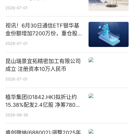
2026-07-01
视讯！6月30日通信ETF银华基
金份额增加7200万份，重仓股新
易盛、中际旭创、立讯精密
2026-07-01
昆山瑞景宜拓精密加工有限公司
成立 注册资本10万人民币
2026-07-01
植华集团(01842.HK)拟折让约
15.38%配发2.4亿股 净筹780万
港元
2026-06-30
睿创微纳(688002):调整2025年