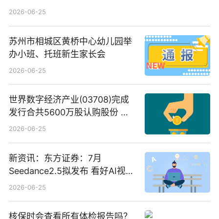
C料价格微幅下跌
2026-06-25
苏州市相城区黄桥中心幼儿园举
办小班、托班新生家长会
2026-06-25
世界数字经济产业(03708)完成
发行合共5600万股认购股份 净
筹约1007万港元 独家焦点
2026-06-25
新资讯：东方证券：7月
Seedance2.5拟发布 看好AI视频
创作工作流进一步提效
2026-06-25
核保时会查看所有体检报告吗？