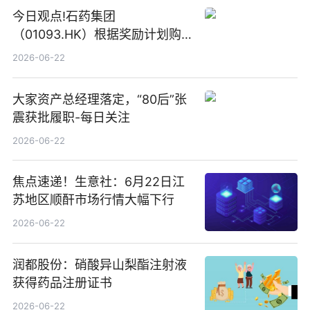
今日观点!石药集团
（01093.HK）根据奖励计划购
回580万股
2026-06-22
大家资产总经理落定，“80后”张
震获批履职-每日关注
2026-06-22
焦点速递！生意社：6月22日江
苏地区顺酐市场行情大幅下行
2026-06-22
润都股份：硝酸异山梨酯注射液
获得药品注册证书
2026-06-22