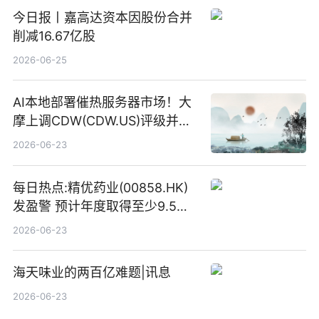
今日报丨嘉高达资本因股份合并
削减16.67亿股
2026-06-25
AI本地部署催热服务器市场！大
摩上调CDW(CDW.US)评级并看
高IBM(IBM.US)戴尔(DELL.US)
2026-06-23
目标价
每日热点:精优药业(00858.HK)
发盈警 预计年度取得至少9.5亿
港元的亏损 同比盈转亏
2026-06-23
海天味业的两百亿难题|讯息
2026-06-23