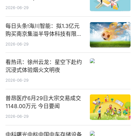
2026-06-29
每日头条!海川智能：拟1.3亿元
购买南京集溢半导体科技有限公
司15.3%股权
2026-06-29
看热讯：徐州云龙：星空下赴约
沉浸式体验烟火文明夜
2026-06-29
普昂医疗6月29日大宗交易成交
1148.00万元 今日要闻
2026-06-29
中科曙光中标中国中车存储设备