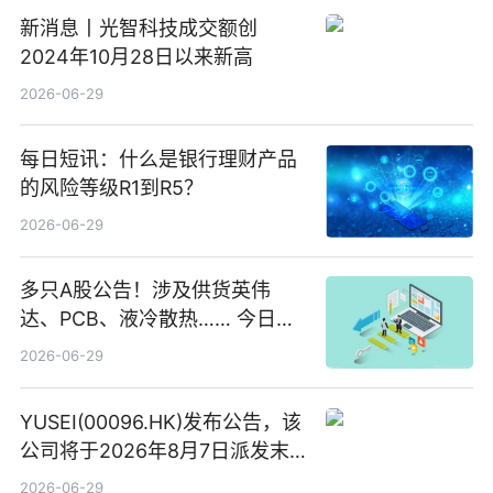
新消息丨光智科技成交额创
2024年10月28日以来新高
2026-06-29
每日短讯：什么是银行理财产品
的风险等级R1到R5？
2026-06-29
多只A股公告！涉及供货英伟
达、PCB、液冷散热…… 今日快
讯
2026-06-29
YUSEI(00096.HK)发布公告，该
公司将于2026年8月7日派发末
期股息每股人民币0.013元 每日
2026-06-29