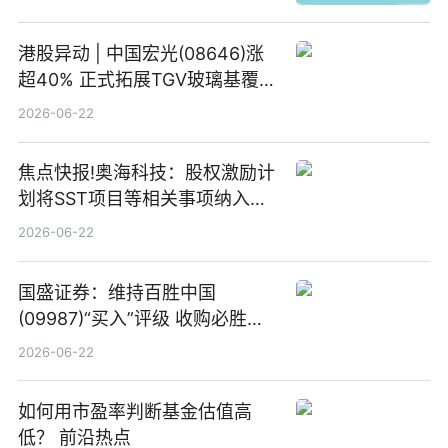
港股异动 | 中国宏光(08646)涨
超40% 正式拓展TGV玻璃基覆铜
板新材料业务
2026-06-22
焦点快报!奥海科技：股权激励计
划将SST项目等相关事项纳入专
项业务发展考核指标
2026-06-22
国盛证券：维持百胜中国
(09987)“买入”评级 收购必胜客
中国增厚利润加速成长 信息
2026-06-22
如何用市盈率判断基金估值高
低？ 前沿热点